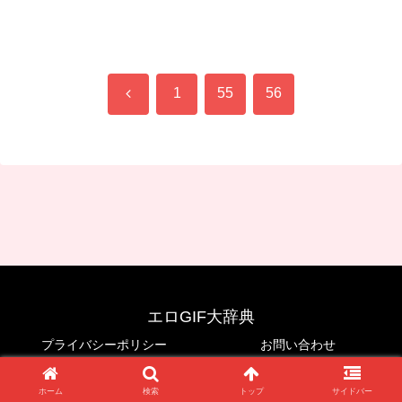
（midv00516）
前
1
55
56
へ
エロGIF大辞典
プライバシーポリシー
お問い合わせ
© 2025 エロGIF大辞典.
ホーム
検索
トップ
サイドバー