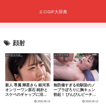
エロGIF大辞典
顔射
ムーディーズ
ムーディーズ
新人 専属 輝星きら 銀河系
無防備すぎる幼馴染のノ
オンリーワン原石 純朴と
ーブラぽろりに胸キュン
スケベのギャップに沼る
勃起！ びんびんビーチク
（midv00936）
に我慢できず乳首こねく
2025.05.13
2025.05.13
りラブ 石川澪